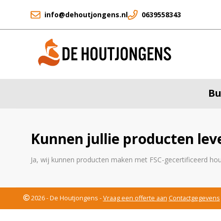
info@dehoutjongens.nl
0639558343
Bu
Kunnen jullie producten lev
Ja, wij kunnen producten maken met FSC-gecertificeerd hout.
2026 - De Houtjongens -
Vraag een offerte aan
Contactgegevens