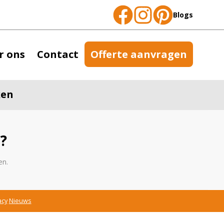
Blogs
r ons
Contact
Offerte aanvragen
ken
?
en.
acy
Nieuws