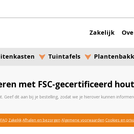
Zakelijk
Ove
itenkasten
Tuintafels
Plantenbak
eren met FSC-gecertificeerd hout
 Geef dit aan bij je bestelling, zodat we je hierover kunnen informer
FAQ
Zakelijk
Afhalen en bezorgen
Algemene voorwaarden
Cookies en priv