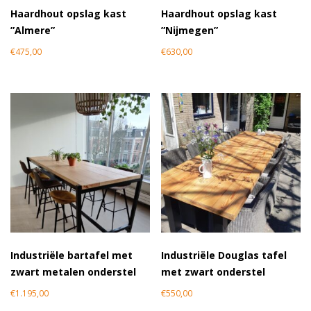
Haardhout opslag kast
Haardhout opslag kast
”Almere”
”Nijmegen”
€
475,00
€
630,00
Industriële bartafel met
Industriële Douglas tafel
zwart metalen onderstel
met zwart onderstel
€
1.195,00
€
550,00