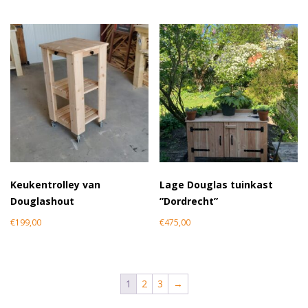
Keukentrolley van
Lage Douglas tuinkast
Douglashout
”Dordrecht”
€
199,00
€
475,00
1
2
3
→