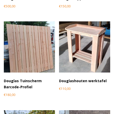
€
500,00
€
150,00
Douglas Tuinscherm
Douglashouten werktafel
Barcode-Profiel
€
110,00
€
180,00