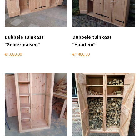
Dubbele tuinkast
Dubbele tuinkast
”Geldermalsen”
”Haarlem”
€
1.680,00
€
1.480,00