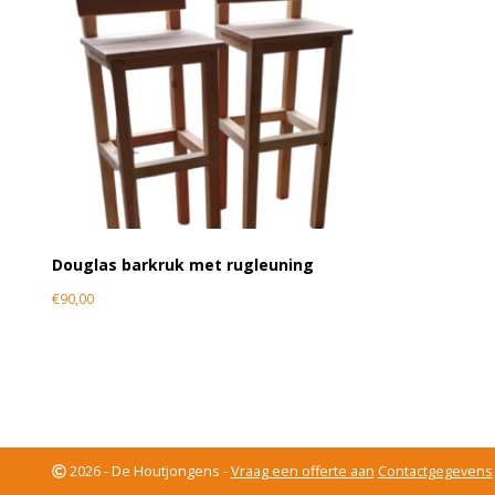
Douglas barkruk met rugleuning
€
90,00
2026 - De Houtjongens -
Vraag een offerte aan
Contactgegevens