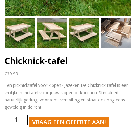
Chicknick-tafel
€
39,95
Een picknicktafel voor kippen? Jazeker! De Chicknick-tafel is een
vrolijke mini-tafel voor jouw kippen of konijnen. Stimuleert
natuurlijk gedrag, voorkomt verspilling én staat ook nog eens
geweldig in de ren!
Chicknick-
VRAAG EEN OFFERTE AAN!
tafel
aantal