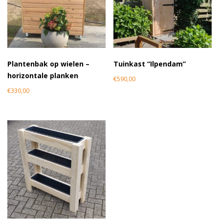
Plantenbak op wielen –
Tuinkast “Ilpendam”
horizontale planken
€
590,00
€
330,00