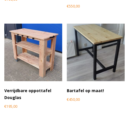
€
550,00
Verrijdbare oppottafel
Bartafel op maat!
Douglas
€
450,00
€
195,00