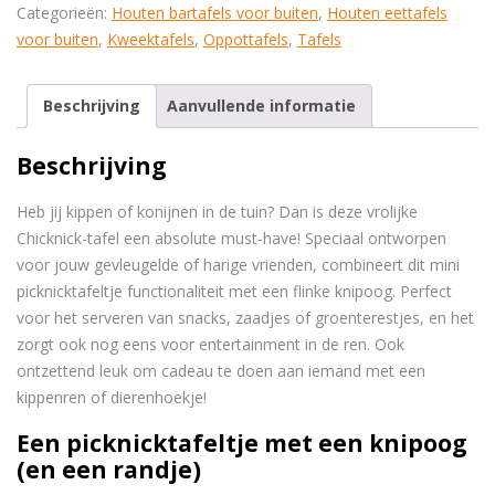
Categorieën:
Houten bartafels voor buiten
,
Houten eettafels
voor buiten
,
Kweektafels
,
Oppottafels
,
Tafels
Beschrijving
Aanvullende informatie
Beschrijving
Heb jij kippen of konijnen in de tuin? Dan is deze vrolijke
Chicknick-tafel een absolute must-have! Speciaal ontworpen
voor jouw gevleugelde of harige vrienden, combineert dit mini
picknicktafeltje functionaliteit met een flinke knipoog. Perfect
voor het serveren van snacks, zaadjes of groenterestjes, en het
zorgt ook nog eens voor entertainment in de ren. Ook
ontzettend leuk om cadeau te doen aan iemand met een
kippenren of dierenhoekje!
Een picknicktafeltje met een knipoog
(en een randje)