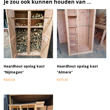
Je zou ook kunnen houden van …
Haardhout opslag kast
Haardhout opslag kast
”Nijmegen”
”Almere”
€
630,00
€
475,00