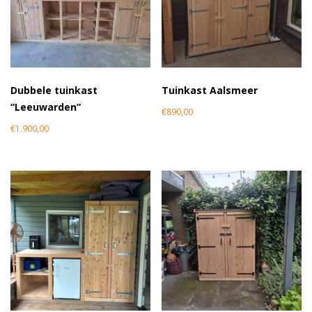
Dubbele tuinkast
Tuinkast Aalsmeer
“Leeuwarden”
€
890,00
€
1.900,00